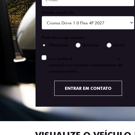
Versão escolhida
Preferência de contato:
Whatsapp
Telefone
Email
Li e aceito a
Política de Privacidade
e
concordo em receber comunicações da
concessionária.
ENTRAR EM CONTATO