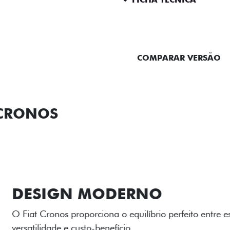
ENTRAR EM CONTATO
COMPARAR VERSÃO
 CRONOS
ORMANCE
SEGURANÇA
ACESSÓRIOS
SER
RODAS DE LI
As rodas de liga leve com
diamantado elevam o estil