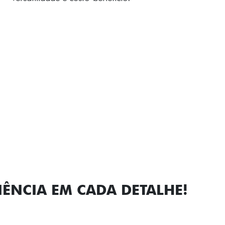
personalidade para cada v
Próximo
Previous
Next
Faróis com a
IÊNCIA EM CADA DETALHE!