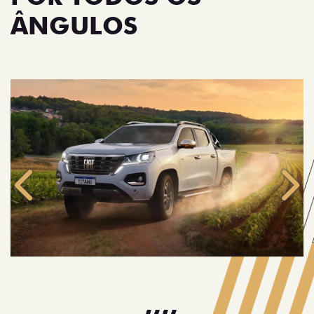
ÂNGULOS
Anterior
Próx