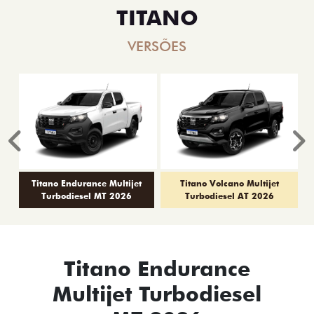
TITANO
VERSÕES
Anterior
P
Titano Endurance Multijet
Titano Volcano Multijet
Turbodiesel MT 2026
Turbodiesel AT 2026
Titano Endurance
Multijet Turbodiesel