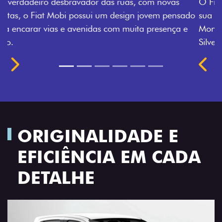
O Fiat Mobi tem sempre uma opção de cor que é a
sua cara. Escolha entre o Preto Vulcano, Vermelho
Montecarlo, Branco Banchisa, Prata Bari e Cinza
Silverstone.
Próximo
Previous
Next
Rodas de liga leve
ORIGINALIDADE E
EFICIÊNCIA EM CADA
DETALHE