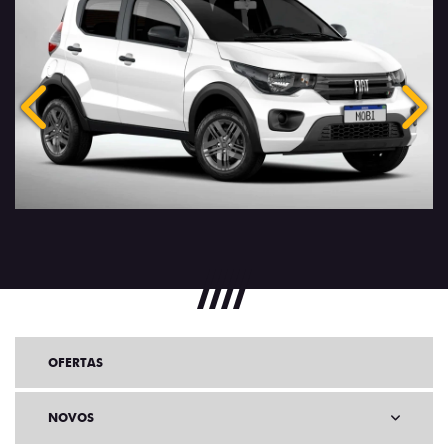
Anterior
Próx
OFERTAS
NOVOS