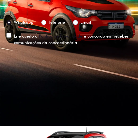
Preferência de contato:
Whatsapp
Telefone
Email
Li e aceito a
Política de Privacidade
e concordo em receber
comunicações da concessionária.
ENTRAR EM CONTATO
VISUALIZE O
VEÍCULO EM
360°