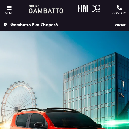
MENU
CONTATO
Gambatto Fiat Chapecó
Alterar
ESTOU INTERESSADO
Versão escolhida