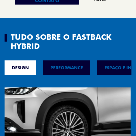
CONTATO
TUDO SOBRE O FASTBACK
HYBRID
DESIGN
PERFORMANCE
ESPAÇO E INT