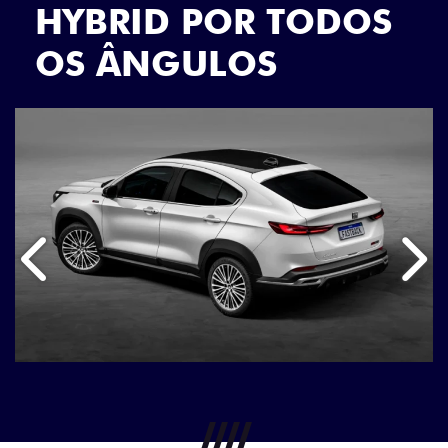
SEU FASTBACK
HYBRID POR TODOS
OS ÂNGULOS
Anterior
Próx