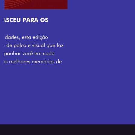
Próximo
Previous
Next
Tecnologia que acompanha o seu ritmo
VISUAL COM ENERGIA LOLLABR
Se liga no que compõe a identidade exclusiva do
festival: série numerada, adesivo lateral LollaBR e a
soleira temática que reforçam a exclusividade,
enquanto os detalhes escurecidos, o teto bicolor e as
rodas de liga-leve aro 16” em preto brilhante
completam o visual com ainda mais estilo.