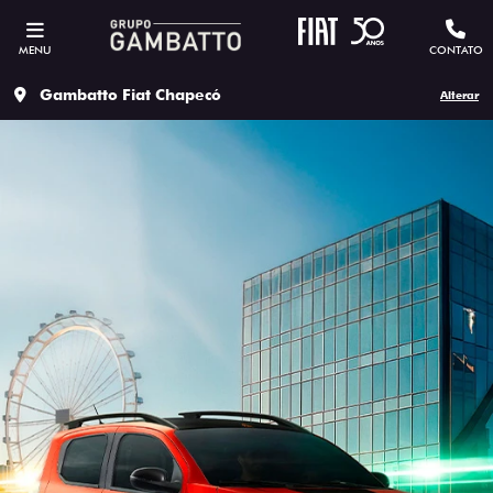
MENU
CONTATO
Gambatto Fiat Chapecó
Alterar
ESTOU INTERESSADO
Versão escolhida