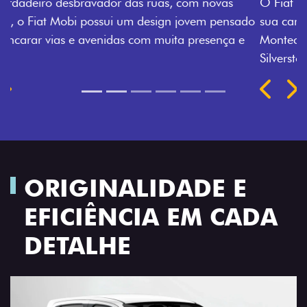
O Fiat Mobi tem sempre uma opção de cor que é a
sua cara. Escolha entre o Preto Vulcano, Vermelho
Montecarlo, Branco Banchisa, Prata Bari e Cinza
Silverstone.
Próximo
Previous
Next
Rodas de liga leve
ORIGINALIDADE E
EFICIÊNCIA EM CADA
DETALHE