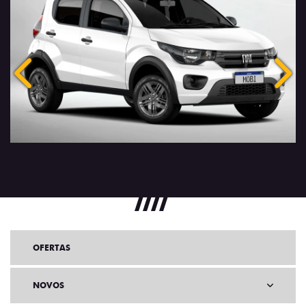
Anterior
Próx
OFERTAS
NOVOS