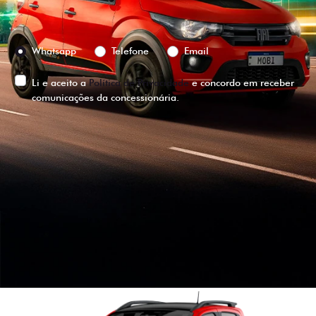
Preferência de contato:
Whatsapp
Telefone
Email
Li e aceito a
Política de Privacidade
e concordo em receber
comunicações da concessionária.
ENTRAR EM CONTATO
VISUALIZE O
VEÍCULO EM
360°