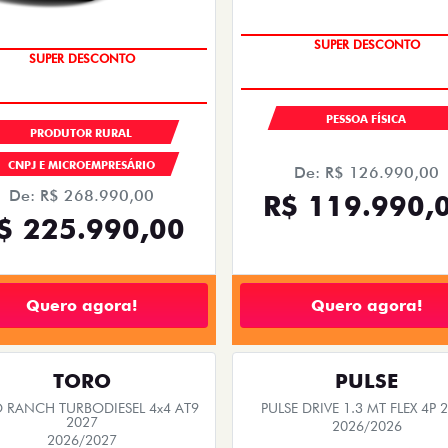
IPVA GRÁTIS
SUPER VALORIZAÇÃO USADO
SUPER DESCONTO
SUPER DESCONTO
PESSOA FÍSICA
PRODUTOR RURAL
CNPJ E MICROEMPRESÁRIO
De: R$ 126.990,00
De: R$ 268.990,00
R$ 119.990,
$ 225.990,00
Quero agora!
Quero agora!
TORO
PULSE
 RANCH TURBODIESEL 4x4 AT9
PULSE DRIVE 1.3 MT FLEX 4P 
2027
2026/2026
2026/2027