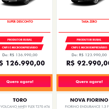
SUPER DESCONTO
TAXA ZERO
PRODUTOR RURAL
PRODUTOR RURAL
CNPJ E MICROEMPRESÁRIO
CNPJ E MICROEMPRESÁRIO
De: R$ 136.990,00
De: R$ 123.990,00
$ 126.990,00
R$ 92.990,0
Quero agora!
Quero agora!
TORO
NOVA FIORINO
VOLCANO MHEV FLEX T270 AT6
FIORINO ENDURANCE 1.3 F