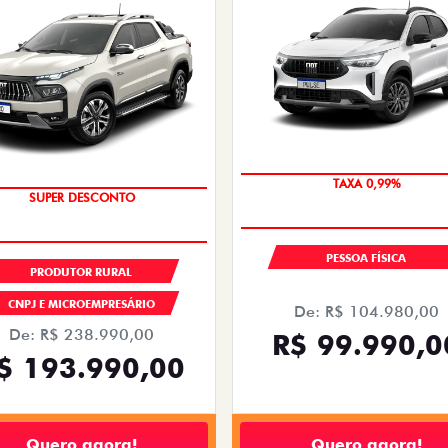
SUPER DESCONTO
SUPER DESCONTO
TAXA 0,99%
PESSOA FÍSICA
PRODUTOR RURAL
CNPJ E MICROEMPRESÁRIO
De: R$ 104.980,00
De: R$ 238.990,00
R$ 99.990,0
$ 193.990,00
Quero agora!
Quero agora!