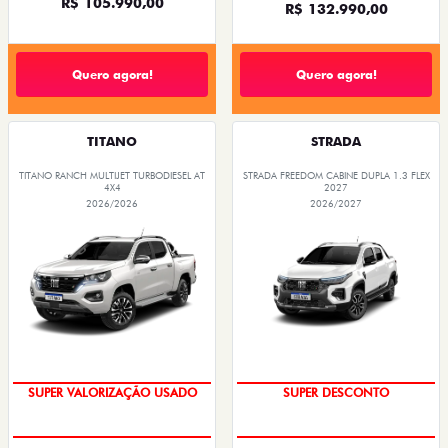
R$ 105.990,00
R$ 132.990,00
Quero agora!
Quero agora!
TITANO
STRADA
TITANO RANCH MULTIJET TURBODIESEL AT
STRADA FREEDOM CABINE DUPLA 1.3 FLEX
4X4
2027
2026/2026
2026/2027
COM USADO NA TROCA
SUPER DESCONTO
SUPER VALORIZAÇÃO USADO