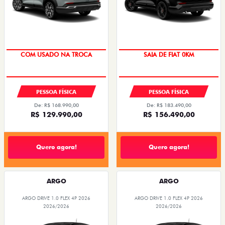
COM USADO NA TROCA
SAIA DE FIAT 0KM
PREÇO IMPERDÍVEL
PESSOA FÍSICA
PESSOA FÍSICA
De: R$ 168.990,00
De: R$ 183.490,00
R$ 129.990,00
R$ 156.490,00
Quero agora!
Quero agora!
ARGO
ARGO
ARGO DRIVE 1.0 FLEX 4P 2026
ARGO DRIVE 1.0 FLEX 4P 2026
2026/2026
2026/2026