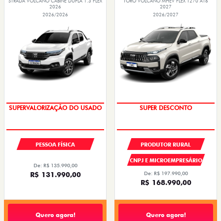
STRADA VOLCANO CABINE DUPLA 1.3 FLEX
TORO VOLCANO MHEV FLEX T270 AT6
2026
2027
2026/2026
2026/2027
COM USADO NA TROCA
SUPER DESCONTO
SUPERVALORIZAÇÃO DO USADO
PESSOA FÍSICA
PRODUTOR RURAL
CNPJ E MICROEMPRESÁRIO
De: R$ 135.990,00
R$ 131.990,00
De: R$ 197.990,00
R$ 168.990,00
Quero agora!
Quero agora!