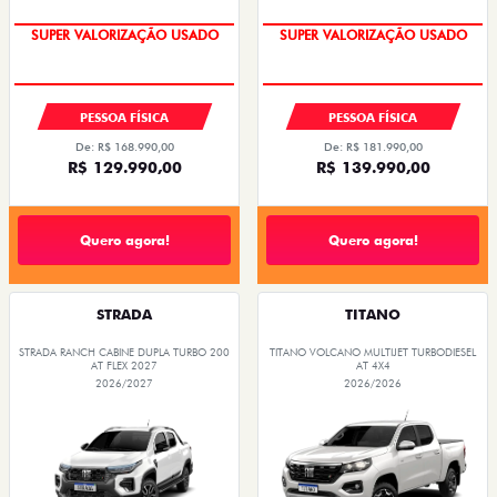
COM USADO NA TROCA
COM USADO NA TROCA
SUPER VALORIZAÇÃO USADO
SUPER VALORIZAÇÃO USADO
PESSOA FÍSICA
PESSOA FÍSICA
De: R$ 168.990,00
De: R$ 181.990,00
R$ 129.990,00
R$ 139.990,00
Quero agora!
Quero agora!
STRADA
TITANO
STRADA RANCH CABINE DUPLA TURBO 200
TITANO VOLCANO MULTIJET TURBODIESEL
AT FLEX 2027
AT 4X4
2026/2027
2026/2026