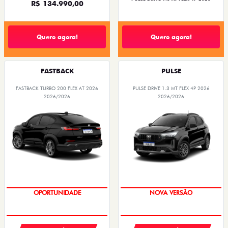
R$ 134.990,00
Quero agora!
Quero agora!
FASTBACK
PULSE
FASTBACK TURBO 200 FLEX AT 2026
PULSE DRIVE 1.3 MT FLEX 4P 2026
2026/2026
2026/2026
PREÇO IMPERDÍVEL
OPORTUNIDADE
NOVA VERSÃO