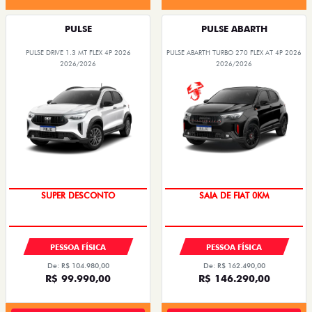
PULSE
PULSE ABARTH
PULSE DRIVE 1.3 MT FLEX 4P 2026
PULSE ABARTH TURBO 270 FLEX AT 4P 2026
2026/2026
2026/2026
SUPER DESCONTO
SAIA DE FIAT 0KM
TAXA 0,99%
OPORTUNIDADE
PESSOA FÍSICA
PESSOA FÍSICA
De: R$ 104.980,00
De: R$ 162.490,00
R$ 99.990,00
R$ 146.290,00