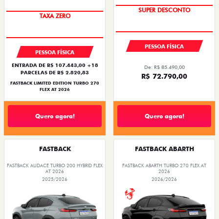
TAXA ZERO
PREÇO IMPERDÍVEL
SUPER DESCONTO
TAXA ZERO
PESSOA FÍSICA
PESSOA FÍSICA
ENTRADA DE R$ 107.443,00 +18
De: R$ 85.490,00
PARCELAS DE R$ 2.820,83
R$ 72.790,00
FASTBACK LIMITED EDITION TURBO 270
FLEX AT 2026
Quero agora!
Quero agora!
FASTBACK
FASTBACK ABARTH
FASTBACK AUDACE TURBO 200 HYBRID FLEX
FASTBACK ABARTH TURBO 270 FLEX AT
AT 2026
2026
2025/2026
2026/2026