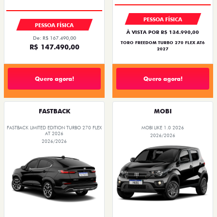
PESSOA FÍSICA
PESSOA FÍSICA
À VISTA POR R$ 134.990,00
De: R$ 167.490,00
TORO FREEDOM TURBO 270 FLEX AT6
R$ 147.490,00
2027
Quero agora!
Quero agora!
FASTBACK
MOBI
FASTBACK LIMITED EDITION TURBO 270 FLEX
MOBI LIKE 1.0 2026
AT 2026
2026/2026
2026/2026