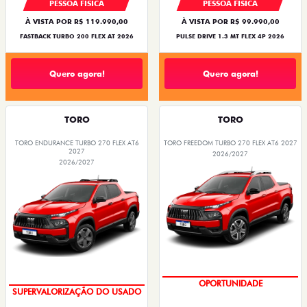
PESSOA FÍSICA
PESSOA FÍSICA
À VISTA POR R$ 119.990,00
À VISTA POR R$ 99.990,00
FASTBACK TURBO 200 FLEX AT 2026
PULSE DRIVE 1.3 MT FLEX 4P 2026
Quero agora!
Quero agora!
TORO
TORO
TORO ENDURANCE TURBO 270 FLEX AT6
TORO FREEDOM TURBO 270 FLEX AT6 2027
2027
2026/2027
2026/2027
COM USADO NA TROCA
OPORTUNIDADE
SUPERVALORIZAÇÃO DO USADO
SUPERVALORIZAÇÃO DO USADO