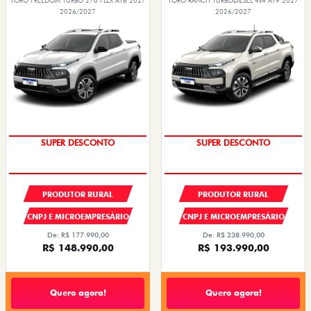
TORO FREEDOM TURBO 270 FLEX AT6 2027
TORO RANCH TURBODIESEL 4x4 AT9 2027
2026/2027
2026/2027
SUPER DESCONTO
SUPER DESCONTO
PRODUTOR RURAL
PRODUTOR RURAL
CNPJ E MICROEMPRESÁRIO
CNPJ E MICROEMPRESÁRIO
De: R$ 177.990,00
De: R$ 238.990,00
R$ 148.990,00
R$ 193.990,00
Quero agora!
Quero agora!