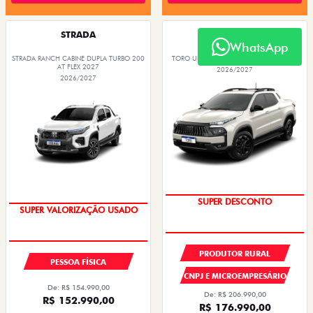
STRADA
TORO
WhatsApp
STRADA RANCH CABINE DUPLA TURBO 200
TORO ULTRA MHEV FLEX T270 AT6 2027
AT FLEX 2027
2026/2027
2026/2027
COM USADO NA TROCA
SUPER DESCONTO
SUPER VALORIZAÇÃO USADO
PRODUTOR RURAL
PESSOA FÍSICA
CNPJ E MICROEMPRESÁRIO
De: R$ 154.990,00
De: R$ 206.990,00
R$ 152.990,00
R$ 176.990,00