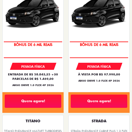
TAXA ZERO
TAXA ZERO
BÔNUS DE 6 MIL REAIS
BÔNUS DE 6 MIL REAIS
PESSOA FÍSICA
PESSOA FÍSICA
ENTRADA DE R$ 58.843,35 +30
À VISTA POR R$ 97.990,00
PARCELAS DE R$ 1.469,00
ARGO DRIVE 1.0 FLEX 4P 2026
ARGO DRIVE 1.0 FLEX 4P 2026
Quero agora!
Quero agora!
TITANO
STRADA
TITANO ENDURANCE MULTIJET TURBODIESEL
STRADA ENDURANCE CABINE PLUS 1.3 FLEX