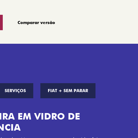
Comparar versão
SERVIÇOS
FIAT + SEM PARAR
PERSONALIDADE
gigante: o Fiat Mobi combina visual
sivos na versão Trekking, como novos