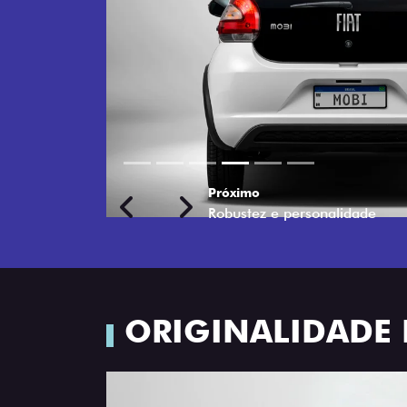
Próximo
Previous
Next
Faróis com máscara negra
ORIGINALIDADE 