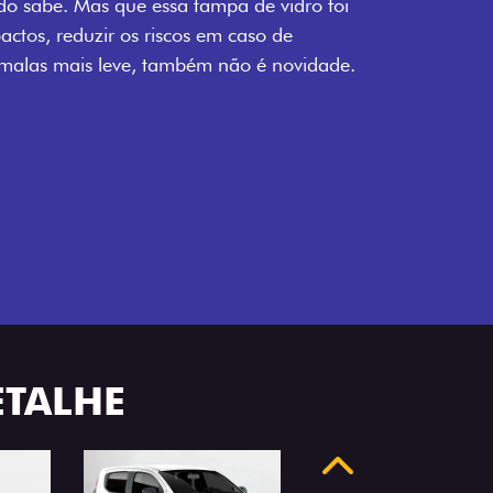
om acabamento em preto.
ETALHE