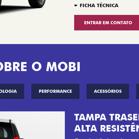
FICHA TÉCNICA
ENTRAR EM CONTATO
OBRE O MOBI
OLOGIA
PERFORMANCE
ACESSÓRIOS
ROBUSTEZ E 
Compacto com espírito de 
urbano com detalhes exclu