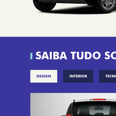
SAIBA TUDO S
DESIGN
INTERIOR
TECN