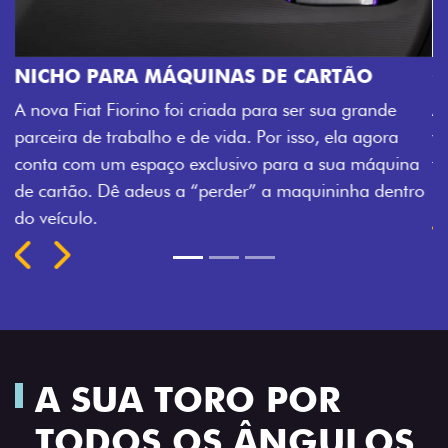
ÃO
CHAVE COM TELECOMANDO
 grande
Agora, a chave da sua nova Fiorino pode abrir
a agora
veículo também à distância, e não mais soment
a máquina
fechadura. São detalhes como esse que trazem
nha dentro
mais fluidez para o seu dia de trabalho.
Previous
Next
A SUA TORO POR
TODOS OS ÂNGULOS