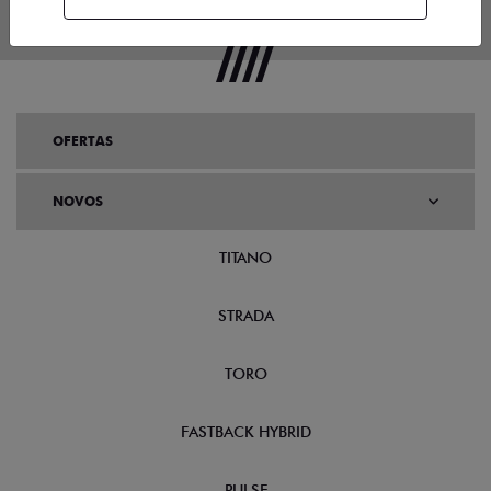
OFERTAS
NOVOS
TITANO
STRADA
TORO
FASTBACK HYBRID
PULSE