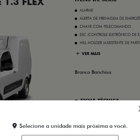
1.3 FLEX
ALARME
ALERTA DE FRENAGEM DE EMERGÊ
CHAVE COM TELECOMANDO
ESC (CONTROLE ELETRÔNICO DE E
HILL HOLDER (ASSISTENTE DE PAR
VER MAIS
Branco Banchisa
FICHA TÉCNICA
ENTRAR EM CONTATO
Selecione a unidade mais próxima a você.