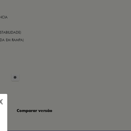
NCIA
STABILIDADE)
TIDA EM RAMPA)
X
Comparar versão