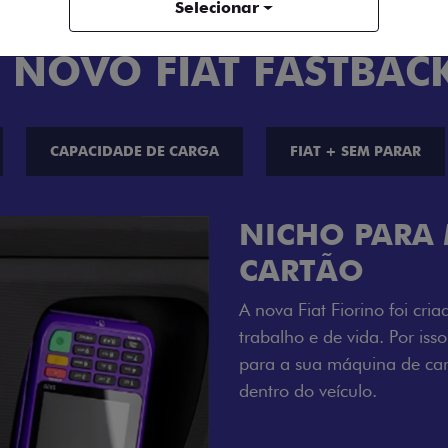
Selecionar
 NOVO FIAT FASTBAC
CAPACIDADE DE CARGA
FIAT + SEM PARAR
CHAVE COM 
Agora, a chave da sua nov
distância, e não mais som
esse que trazem ainda mais