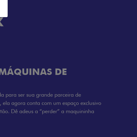
K
TELECOMANDO
a Fiorino pode abrir o veículo também à
ente pela fechadura. São detalhes como
 fluidez para o seu dia de trabalho.