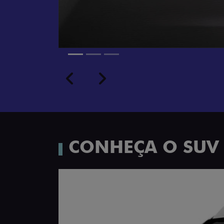
Próximo
Previous
Next
Porta-luvas com iluminação
CONHEÇA O SUV