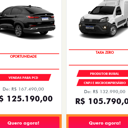
TAXA ZERO
OPORTUNIDADE
PRODUTOR RURAL
VENDAS PARA PCD
CNPJ E MICROEMPRESÁRIO
De: R$ 167.490,00
De: R$ 132.990,00
$ 125.190,00
R$ 105.790,
Quero agora!
Quero agora!