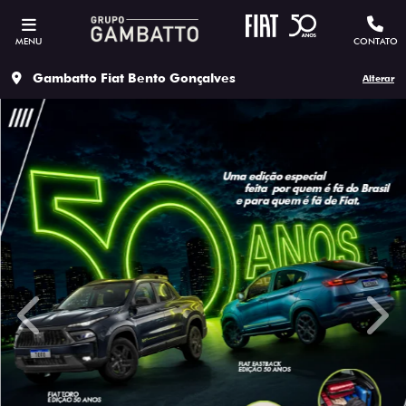
MENU
CONTATO
Gambatto Fiat Bento Gonçalves
Alterar
templates.template-01.components.carousel.texts.contro
temp